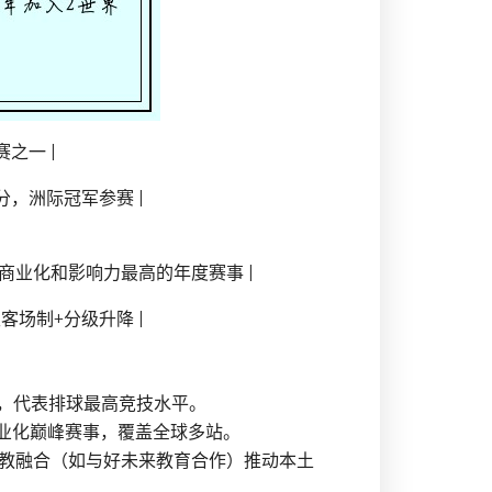
赛之一 |
积分，洲际冠军参赛 |
，商业化和影响力最高的年度赛事 |
客场制+分级升降 |
”，代表排球最高竞技水平。
业化巅峰赛事，覆盖全球多站。
教融合（如与好未来教育合作）推动本土