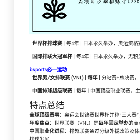
|
世界杯排球赛
| 每4年 | 日本永久举办，奥运资格
|
国际排联大冠军杯
| 每4年 | 日本永久举办，无
bsports必一运动
|
世界男/女排联赛 (VNL)
|
每年
| 分站赛+总决赛
|
中国排球超级联赛
|
每年
| 中国顶级职业联赛，主
特点总结
全球顶级赛事
：奥运会世锦赛世界杯并称“三大赛
年度焦点
：世界联赛（VNL）是
每年固定举办
的商
中国职业化进程
：排超联赛通过分级外援政策及体
排球发展。