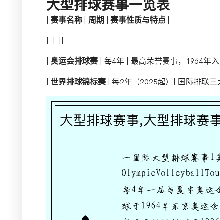
大型排球赛事一览表
|
赛事名称
|
周期
|
赛事性质与特点
|
|-|-||
|
奥运会排球赛
| 每4年 | 最高荣誉赛事，1964年入
|
世界排球锦标赛
| 每2年（2025起）| 国际排联