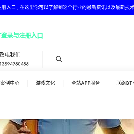
方登录与注册入口 , 在这里你可以了解到这个行业的最新资讯以及最新技
致电我们
13594780488
案例中心
游戏文化
全站APP服务
联络BT 