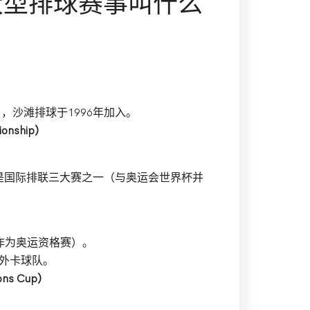
大型排球赛事叫什么
）
，沙滩排球于1996年加入。
ionship）
。
年，是国际排联三大赛之一（与奥运会世界杯并
作为奥运资格赛）。
外卡球队。
ns Cup）