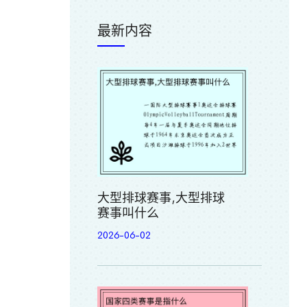
最新内容
大型排球赛事,大型排球
赛事叫什么
2026-06-02