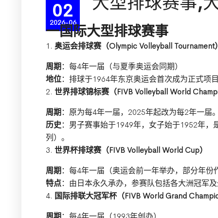
大型排球赛事,
02
2026-06
一国际大型排球赛事
1.
奥运会排球赛（Olympic Volleyball Tournament
周期
：每4年一届（与夏季奥运会同期）
地位
：排球于1964年东京奥运会首次成为正式项目
2.
世界排球锦标赛（FIVB Volleyball World Champ
周期
：原为每4年一届，2025年起改为每2年一届
历史
：男子赛事始于1949年，女子始于1952
列）。
3.
世界杯排球赛（FIVB Volleyball World Cup）
周期
：每4年一届（奥运会前一年举办，部分年份
特点
：由日本永久承办，参赛队包括各大洲冠军及
4.
国际排联大冠军杯（FIVB World Grand Champio
周期
：每4年一届（1993年创办）