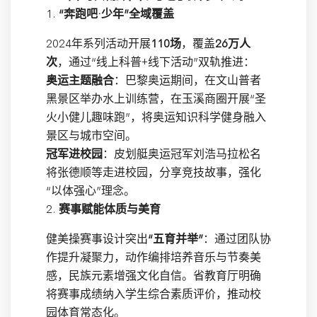
1.
“奔跑吧·少年”全域覆盖
2024年系列活动开展
110场
，覆盖
26万人
次
，通过“线上科普+线下活动”双轨推进：
奥运主题融合
：巴黎奥运期间，在文山普者
黑景区举办水上训练营，在玉溪商圈开展“圣
火小健儿趣味跑”，将奥运知识科学健身融入
景区与城市空间。
冠军进校园
：皮划艇奥运冠军刘浩马拉松名
将张德顺等走进校园，分享竞技故事，强化
“以体强心”理念。
2.
赛事赋能体质与美育
健美操赛事设计突出
“五育并举”
：通过团队协
作提升凝聚力，动作编排培养音乐与节奏美
感，民族元素增强文化自信。省教育厅明确
将赛事成绩纳入学生综合素质评价，推动校
园体育常态化。