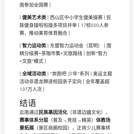
南参加全国赛 |
|
健美艺术类
| 西山区中小学生健美操赛 | 民
族健身操啦啦操多项目并举 | 17校500人参
赛，推动美育体育融合 |
|
智力运动类
| 东盟智力运动会（昆明） | 围
棋分级赛+茶咖市集+文旅路线 | 创新“智力
+文旅”模式 |
|
全域活动类
| “奔跑吧·少年”系列 | 奥运主题
活动非遗龙狮进校园亲子定向 | 全年覆盖超
137万人次 |
结语
云南通过
民族基因活化
（非遗边疆文化）、
赛事体系分层
（普及→竞技→精英）
体教场
景拓展
（景区商圈校园），正将少儿赛事转