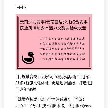
|-|-||-|
|
民族融合类
| 沧源“阿佤秘境健康跑” | 冠军
领跑+佤族文化体验 | 促进边疆团结，打造“国
门少年”品牌 |
|
球类竞技类
| 省小学生篮球联赛（普洱） |
U10/U12分组+技术测评机制 | 优胜队代表云