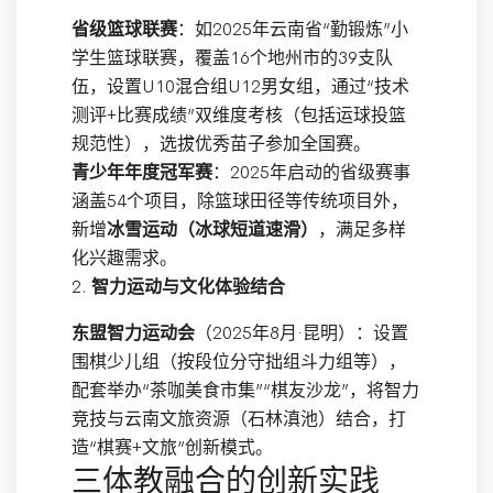
省级篮球联赛
：如2025年云南省“勤锻炼”小
学生篮球联赛，覆盖16个地州市的39支队
伍，设置U10混合组U12男女组，通过“技术
测评+比赛成绩”双维度考核（包括运球投篮
规范性），选拔优秀苗子参加全国赛。
青少年年度冠军赛
：2025年启动的省级赛事
涵盖54个项目，除篮球田径等传统项目外，
新增
冰雪运动（冰球短道速滑）
，满足多样
化兴趣需求。
2.
智力运动与文化体验结合
东盟智力运动会
（2025年8月·昆明）：设置
围棋少儿组（按段位分守拙组斗力组等），
配套举办“茶咖美食市集”“棋友沙龙”，将智力
竞技与云南文旅资源（石林滇池）结合，打
造“棋赛+文旅”创新模式。
三体教融合的创新实践