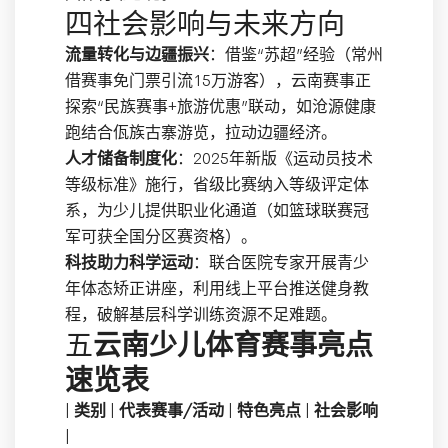
四社会影响与未来方向
流量转化与边疆振兴
：借鉴“苏超”经验（常州
借赛事免门票引流15万游客），云南赛事正
探索“民族赛事+旅游优惠”联动，如沧源健康
跑结合佤族古寨游览，拉动边疆经济。
人才储备制度化
：2025年新版《运动员技术
等级标准》施行，省级比赛纳入等级评定体
系，为少儿提供职业化通道（如篮球联赛冠
军可获全国分区赛资格）。
科技助力科学运动
：联合医院专家开展青少
年体态矫正讲座，利用线上平台推送健身教
程，破解基层科学训练资源不足难题。
五
云南少儿体育赛事亮点
速览表
|
类别
|
代表赛事/活动
|
特色亮点
|
社会影响
|