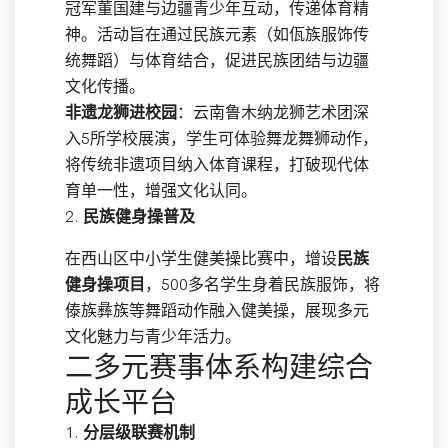
冠军董国建与边疆青少年互动，传递体育精
神。活动旨在通过民族元素（如佤族服饰传
统舞蹈）与体育结合，促进民族团结与边疆
文化传播。
非遗龙狮进校园
：云南鲁木纳龙狮艺术团深
入5所学校展演，学生可体验舞龙舞狮动作，
将传统非遗项目纳入体育课程，打破现代体
育单一性，增强文化认同。
2.
民族健身操普及
在西山区中小学生健美操比赛中，增设
民族
健身操项目
，500多名学生身着民族服饰，将
傣族彝族等舞蹈动作融入健美操，展现多元
文化魅力与青少年活力。
二多元赛事体系构建综合
成长平台
1.
分层级联赛机制