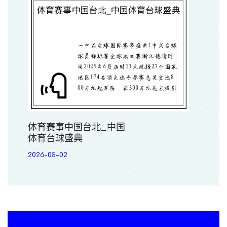
体育赛事中国台北_中国
体育台球盛典
2026-05-02