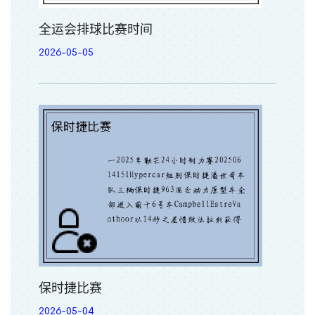
全运会排球比赛时间
2026-05-05
保时捷比赛
2026-05-04