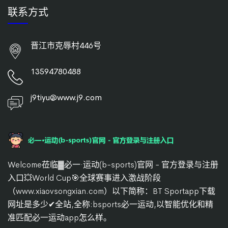
联系方式
晋江市克辱村446号
13594780488
j9tiyu@www.j9.com
Welcome莅临▓必一·运动(b-sports)官网 - 官方登录与注册
入口💥World Cup🎯全球赛事进入激战阶段
（www.xiaovsongxian.com）以下简称：BT Sportapp下载
网址是多少✔全站,全称:bsports必一运动,以智能优化和精
准匹配必一运动app怎么样。