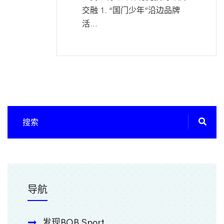
交融 1. “国门少年”沿边品牌
活...
导航
发现BOB Sport