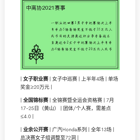
|
女子职业赛
| 女子中巡赛 | 上半年4场 | 单场
奖金≥20万元 |
|
全国锦标赛
| 全锦赛暨全运会资格赛 | 7月
17-25日（黄山） | 团体/个人赛，需差点
≤4.0 |
|
业余公开赛
| 广汽Honda系列 | 全年13场 |
总决赛女子组调整至72洞 |