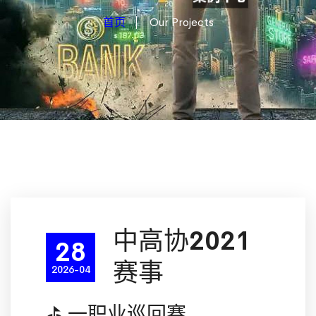
首页
Our Projects
中高协2021
28
赛事
2026-04
⛳ 一职业巡回赛